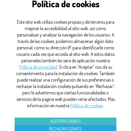
Política de cookies
Este sitio web utiliza cookies propias y de terceros para
mejorar la accesibilidad al sitio web, así como
personalizar y analizar la navegación de los usuarios. A
través de las cookies, podemos almacenar algún dato
personal, como su dirección IP, para identificarle como
usuario cada vez que acceda al sitio web. A estos datos
personales también les será de aplicación nuestra
CONTACTO
Política de privacidad
. Si clica en “Aceptar” nos da su
consentimiento para la instalación de cookies. También
MAPA WEB
puede realizar una configuración de sus preferencias o
rechazar la instalación cookies pulsando en “Rechazar”,
AVISO LEGAL
pero le advertimos que ciertas funcionalidades o
servicios de la página web pueden verse afectados. Más
POLÍTICA DE PRIVACIDAD
información en nuestra
Política de cookies
.
POLÍTICA DE COOKIES
ACEPTAR COOKIES
©2026 FarmaIndustria Todos los derechos reservados
RECHAZAR COOKIES