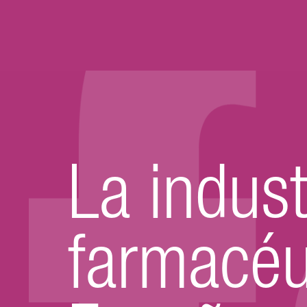
La indust
farmacéu