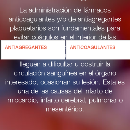
La administración de fármacos
anticoagulantes y/o de antiagregantes
plaquetarios son fundamentales para
evitar coágulos en el interior de las
arterias, en las venas o en las cavidades
ANTIAGREGANTES
ANTICOAGULANTES
cardiacas que, en el caso de que
lleguen a dificultar u obstruir la
circulación sanguínea en el órgano
interesado, ocasionan su lesión. Esta es
una de las causas del infarto de
miocardio, infarto cerebral, pulmonar o
mesentérico.