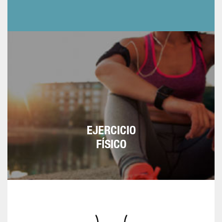
El que más se adapte a
Media hora diaria.
cada condición física: caminar, bailar, correr,
actividades al aire libre…
EJERCICIO
FÍSICO
(IMC).
Calcular el Índice de Masa Corporal
Es la división del peso en kilos entre la altura