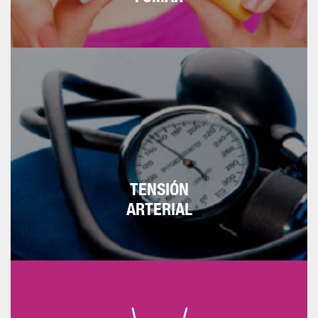
En una persona sana debe estar por
debajo de 140/90 mmHg. Si ya se ha
sufrido un problema cardiovascular,
cerebrovascular, renal o se es diabético, la
tensión tiene que estar por debajo de
130/80 mmHg.
TENSIÓN
ARTERIAL
El perímetro abdominal a nivel del ombligo
debe estar por debajo de 88 cm en la mujer