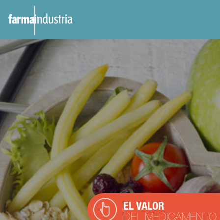
EL VALOR
DEL MEDICAMENTO
EN LA ENFERMEDAD
CARDIOVASCULAR
La Enfermedad Cardiovascular (ECV)
engloba a las distintas dolencias y
problemas relacionados con el
corazón y los vasos sanguíneos.
Cabría hablar por tanto de las
EL VALOR
enfermedades cardiovasculares, en
DEL MEDICAMENTO