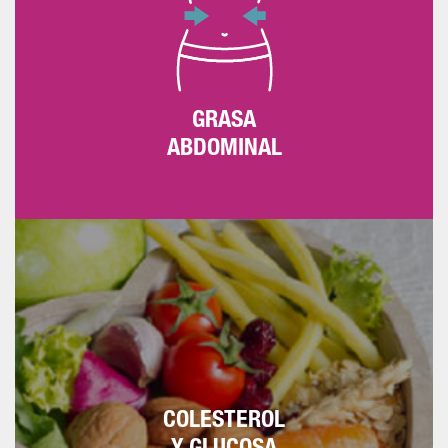
y por debajo de 102 en el hombre.
GRASA
ABDOMINAL
Para mantenerlos a raya hay que seguir una
dieta sana y hacer ejercicio. Si tras un
análisis en ayunas las cifras están por
encima de 190 mg/dl de colesterol total y
110 mg/dl de glucosa, hay que consultar
con un especialista.
COLESTEROL