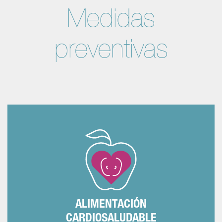
Medidas
preventivas
Las frutas, verduras,
Equilibrada y variada.
hortalizas, pescado, aceite de oliva, carnes
magras, cereales y lácteos desnatados no
deben faltar. Sal, azúcares y alcohol sólo en
pocas cantidades.
ALIMENTACIÓN
CARDIOSALUDABLE