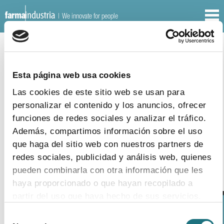
| We innovate for people
CODES
OTHER DOCUMENTS
Esta página web usa cookies
22
|
7
|
2014
Las cookies de este sitio web se usan para
Code of Practice for the Pharmaceutical
personalizar el contenido y los anuncios, ofrecer
Industry (November 2016)
funciones de redes sociales y analizar el tráfico.
download document
Además, compartimos información sobre el uso
que haga del sitio web con nuestros partners de
redes sociales, publicidad y análisis web, quienes
pueden combinarla con otra información que les
haya proporcionado o que hayan recopilado a
partir del uso que haya hecho de sus servicios.
Selección
Para más información puede acceder a nuestra