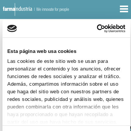
| We innovate for people
OTHER DOCUMENTS
REPORTS
2
|
11
|
2014
Esta página web usa cookies
The EU – U.S. Transatlantic Trade and
Las cookies de este sitio web se usan para
Investment Partnership (TTIP): Towards
personalizar el contenido y los anuncios, ofrecer
better health outcomes for patients and
funciones de redes sociales y analizar el tráfico.
economic growth
Además, compartimos información sobre el uso
download document
que haga del sitio web con nuestros partners de
redes sociales, publicidad y análisis web, quienes
pueden combinarla con otra información que les
haya proporcionado o que hayan recopilado a
partir del uso que haya hecho de sus servicios.