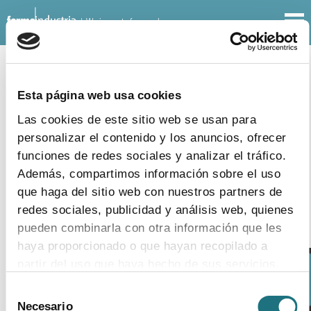
| We innovate for people
OTHER DOCUMENTS
PRESENTATIONS
Esta página web usa cookies
24
|
7
|
2015
Las cookies de este sitio web se usan para
Hepatitis C day. IFPMA infographic
personalizar el contenido y los anuncios, ofrecer
funciones de redes sociales y analizar el tráfico.
download document
Además, compartimos información sobre el uso
que haga del sitio web con nuestros partners de
redes sociales, publicidad y análisis web, quienes
pueden combinarla con otra información que les
haya proporcionado o que hayan recopilado a
partir del uso que haya hecho de sus servicios.
Selección
NOTICE:
Para más información puede acceder a nuestra
Necesario
de