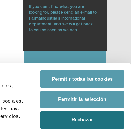
If you can’t find what you are
looking for, please send an e-mail to
Farmaindustria’s international
department
, and we will get back
to you as soon as we can.
Permitir todas las cookies
ncios,
s
Permitir la selección
 sociales,
 les haya
ervicios.
Rechazar