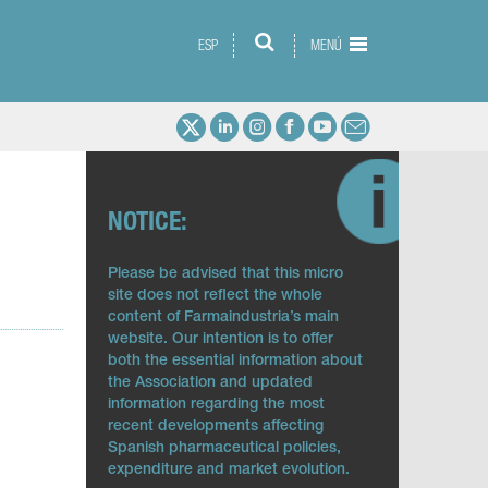
ESP
MENÚ
NOTICE:
Please be advised that this micro
site does not reflect the whole
content of Farmaindustria’s main
website. Our intention is to offer
both the essential information about
the Association and updated
information regarding the most
recent developments affecting
Spanish pharmaceutical policies,
expenditure and market evolution.