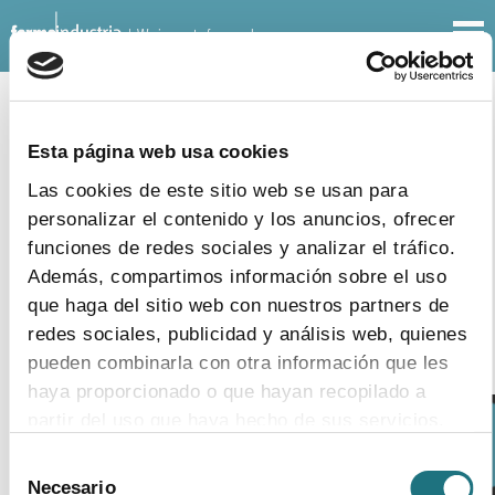
| We innovate for people
MONTHLY BULLETINS
Esta página web usa cookies
16
|
7
|
2014
Las cookies de este sitio web se usan para
Monthly Bulletin 109
personalizar el contenido y los anuncios, ofrecer
funciones de redes sociales y analizar el tráfico.
download document
Además, compartimos información sobre el uso
que haga del sitio web con nuestros partners de
redes sociales, publicidad y análisis web, quienes
pueden combinarla con otra información que les
haya proporcionado o que hayan recopilado a
partir del uso que haya hecho de sus servicios.
Selección
NOTICE:
Para más información puede acceder a nuestra
Necesario
de