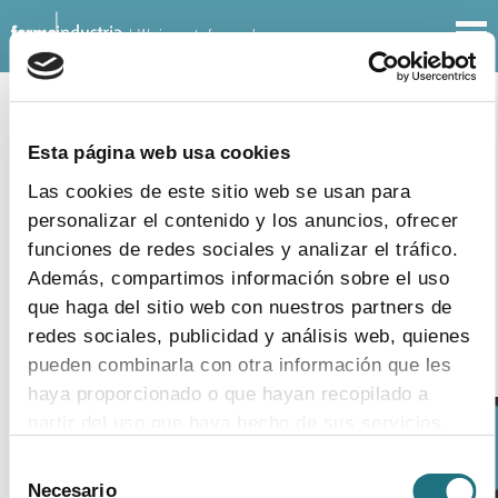
| We innovate for people
BULLETINS
MONTHLY BULLETINS
Esta página web usa cookies
18
|
3
|
2015
Las cookies de este sitio web se usan para
Monthly Bulletin 117
personalizar el contenido y los anuncios, ofrecer
funciones de redes sociales y analizar el tráfico.
download document
Además, compartimos información sobre el uso
que haga del sitio web con nuestros partners de
redes sociales, publicidad y análisis web, quienes
pueden combinarla con otra información que les
haya proporcionado o que hayan recopilado a
partir del uso que haya hecho de sus servicios.
Selección
NOTICE:
Para más información puede acceder a nuestra
Necesario
de