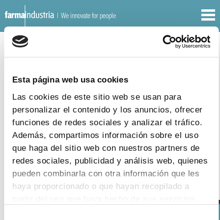
| We innovate for people
OTHER DOCUMENTS
REPORTS
Esta página web usa cookies
30
|
1
|
2015
Spanish public pharmaceutical
Las cookies de este sitio web se usan para
expenditure basic indicators (November
personalizar el contenido y los anuncios, ofrecer
2014)
funciones de redes sociales y analizar el tráfico.
download document
Además, compartimos información sobre el uso
que haga del sitio web con nuestros partners de
redes sociales, publicidad y análisis web, quienes
pueden combinarla con otra información que les
haya proporcionado o que hayan recopilado a
partir del uso que haya hecho de sus servicios.
Selección