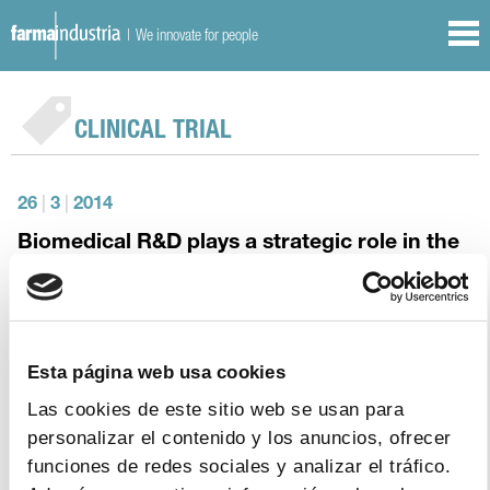
| We innovate for people
CLINICAL TRIAL
26
|
3
|
2014
Biomedical R&D plays a strategic role in the
economy because of its positive knock-on-
effect, as well as its contribution to improve
competitiveness.
Barcelona hosts the Conference on Innovation in the
Esta página web usa cookies
Private Healthcare Sector
Las cookies de este sitio web se usan para
personalizar el contenido y los anuncios, ofrecer
funciones de redes sociales y analizar el tráfico.