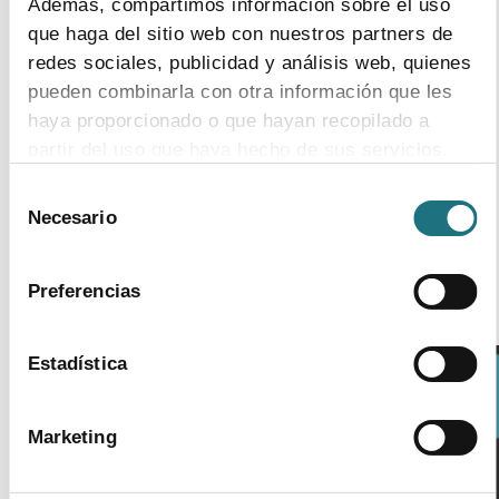
Además, compartimos información sobre el uso
1
|
9
|
2013
que haga del sitio web con nuestros partners de
I+D en la industria farmacéutica
redes sociales, publicidad y análisis web, quienes
Resultados de la encuesta sobre actividades de I+D en
pueden combinarla con otra información que les
2012
haya proporcionado o que hayan recopilado a
partir del uso que haya hecho de sus servicios.
Selección
«
1
2
3
»
Para más información puede acceder a nuestra
Necesario
de
política de cookies
.
consentimiento
Preferencias
Estadística
NOTICE:
Marketing
Please be advised that this micro site does not reflect the
whole content of Farmaindustria’s main website. Our