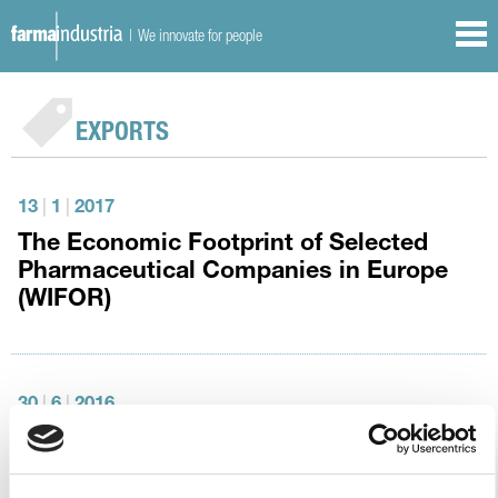
| We innovate for people
EXPORTS
13
|
1
|
2017
The Economic Footprint of Selected
Pharmaceutical Companies in Europe
(WIFOR)
30
|
6
|
2016
EFPIA report on BREXIT consequences:
Assessing the impact on the life
sciences industry of a change in the UK