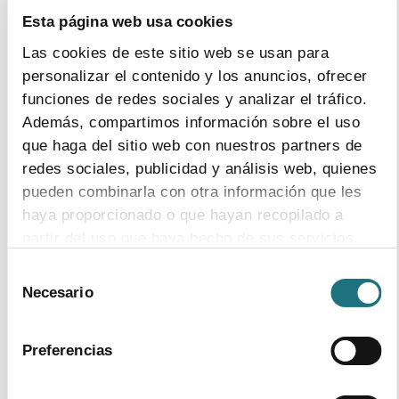
relationship with the EU
Esta página web usa cookies
Las cookies de este sitio web se usan para
download document
personalizar el contenido y los anuncios, ofrecer
funciones de redes sociales y analizar el tráfico.
Además, compartimos información sobre el uso
31
|
5
|
2016
que haga del sitio web con nuestros partners de
Spanish pharmaceutical industry exports
redes sociales, publicidad y análisis web, quienes
exceeded 11 M€ for the first time
pueden combinarla con otra información que les
Farmaindustria has published its 2015 Annual Report
haya proporcionado o que hayan recopilado a
compiling the sector’s main activity figures in Spain
partir del uso que haya hecho de sus servicios.
Selección
Para más información puede acceder a nuestra
Necesario
de
política de cookies
.
consentimiento
2
|
6
|
2015
Preferencias
Monthly Bulletin 119