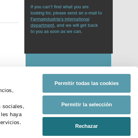
If you can’t find what you are
looking for, please send an e-mail to
Farmaindustria’s international
department
, and we will get back
to you as soon as we can.
Permitir todas las cookies
ncios,
s
Permitir la selección
 sociales,
 les haya
ervicios.
Rechazar