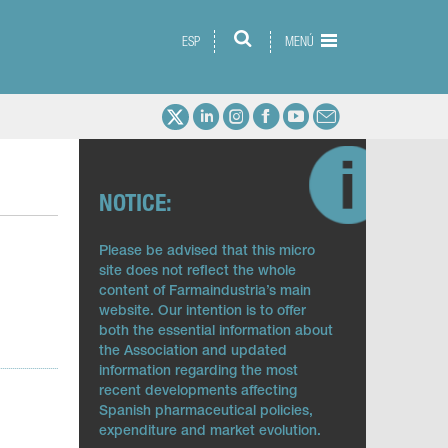
ESP
MENÚ
NOTICE:
Please be advised that this micro
site does not reflect the whole
content of Farmaindustria’s main
website. Our intention is to offer
both the essential information about
the Association and updated
information regarding the most
recent developments affecting
Spanish pharmaceutical policies,
expenditure and market evolution.