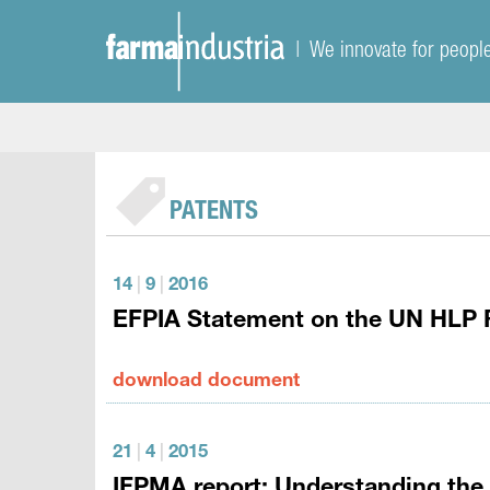
| We innovate for peopl
PATENTS
14
|
9
|
2016
EFPIA Statement on the UN HLP 
download document
21
|
4
|
2015
IFPMA report: Understanding the 