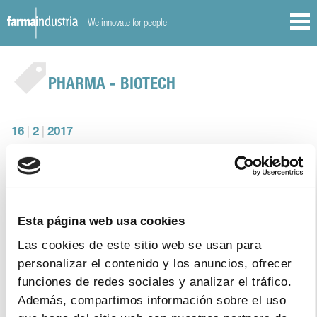
| We innovate for people
PHARMA - BIOTECH
16
|
2
|
2017
Hospitals, R&D centers, academia and small
enterprises have presented 110 projects to
the Farma-Biotech Program since 2011
Esta página web usa cookies
Las cookies de este sitio web se usan para
personalizar el contenido y los anuncios, ofrecer
4
|
10
|
2016
funciones de redes sociales y analizar el tráfico.
Innovation, product type and industrial
Además, compartimos información sobre el uso
protection – the keys to the success of