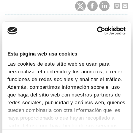
Organiza:
Farmaindustria en colaboración con
Amgen
Fechas:
27.01.2026
Esta página web usa cookies
Lugar:
On line
Las cookies de este sitio web se usan para
personalizar el contenido y los anuncios, ofrecer
programa de la jornada
funciones de redes sociales y analizar el tráfico.
Además, compartimos información sobre el uso
Farmaindustria, en colaboración con Amgen, celebran
que haga del sitio web con nuestros partners de
la jornada
El momento de decidir juntos:
redes sociales, publicidad y análisis web, quienes
transformar la evaluación para acelerar la
innovación que salva vidas
.
Será el próximo
27 de
pueden combinarla con otra información que les
enero
entre las 9:30 y las 14:00 horas en el edificio de
haya proporcionado o que hayan recopilado a
la
Representación de la Comisión Europea en
partir del uso que haya hecho de sus servicios.
España
(Paseo de la Castellana, 46, 28046, Madrid).