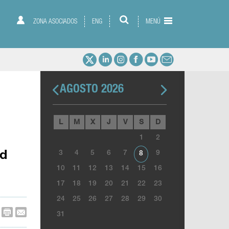
ZONA ASOCIADOS
ENG
MENÚ
AGOSTO 2026
L
M
X
J
V
S
D
1
2
3
4
5
6
7
9
ad
8
10
11
12
13
14
15
16
17
18
19
20
21
22
23
24
25
26
27
28
29
30
31