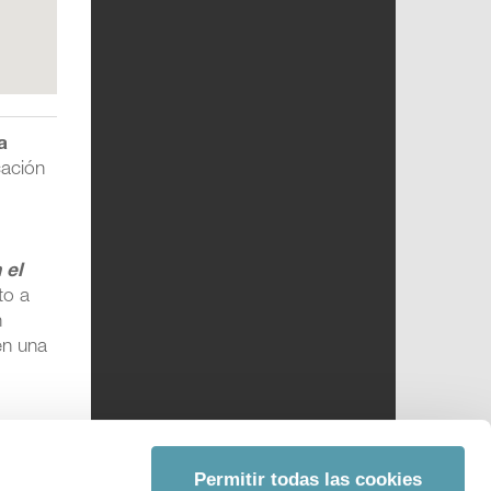
a
cación
 el
to a
n
en una
Permitir todas las cookies