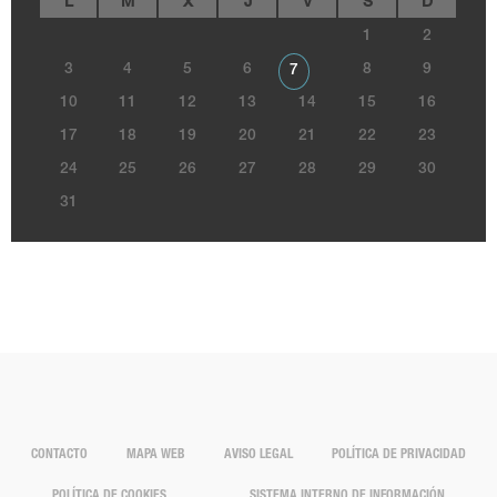
L
M
X
J
V
S
D
1
2
3
4
5
6
8
9
7
10
11
12
13
14
15
16
17
18
19
20
21
22
23
24
25
26
27
28
29
30
31
CONTACTO
MAPA WEB
AVISO LEGAL
POLÍTICA DE PRIVACIDAD
POLÍTICA DE COOKIES
SISTEMA INTERNO DE INFORMACIÓN