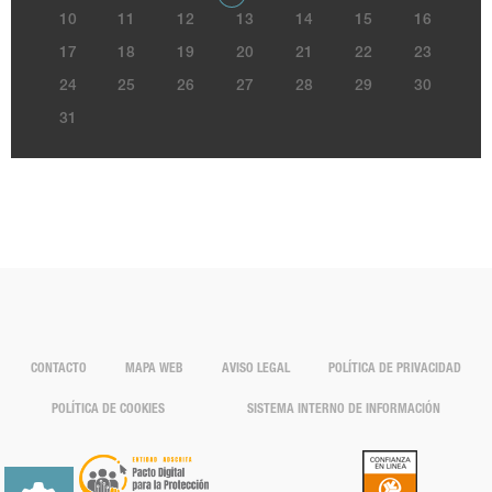
10
11
12
13
14
15
16
17
18
19
20
21
22
23
24
25
26
27
28
29
30
31
CONTACTO
MAPA WEB
AVISO LEGAL
POLÍTICA DE PRIVACIDAD
POLÍTICA DE COOKIES
SISTEMA INTERNO DE INFORMACIÓN