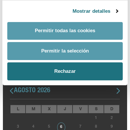
Mostrar detalles
Permitir todas las cookies
Permitir la selección
Rechazar
AGOSTO 2026
L
M
X
J
V
S
D
1
2
3
4
5
7
8
9
6