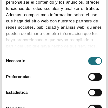
personalizar el contenido y los anuncios, ofrecer
funciones de redes sociales y analizar el tráfico.
Además, compartimos información sobre el uso
que haga del sitio web con nuestros partners de
redes sociales, publicidad y análisis web, quienes
Reunión con el Ministro de Sanidad, Alfonso
Alonso
pueden combinarla con otra información que les
haya proporcionado o que hayan recopilado a
descargar imagen
partir del uso que haya hecho de sus servicios.
Selección
Para más información puede acceder a nuestra
Necesario
de
política de cookies
.
consentimiento
Preferencias
Estadística