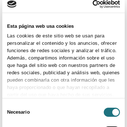
Esta página web usa cookies
Las cookies de este sitio web se usan para
personalizar el contenido y los anuncios, ofrecer
funciones de redes sociales y analizar el tráfico.
Además, compartimos información sobre el uso
que haga del sitio web con nuestros partners de
redes sociales, publicidad y análisis web, quienes
XVIII Encuentro Industria Farmacéutica en
pueden combinarla con otra información que les
la UIMP de Santander
haya proporcionado o que hayan recopilado a
descargar imagen
partir del uso que haya hecho de sus servicios.
Selección
Para más información puede acceder a nuestra
Necesario
de
política de cookies
.
consentimiento