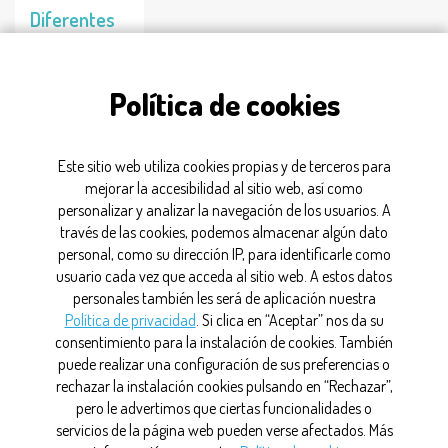
Diferentes
alternativas
tras la
Política de cookies
universidad
08/10/2024
Este sitio web utiliza cookies propias y de terceros para
mejorar la accesibilidad al sitio web, así como
personalizar y analizar la navegación de los usuarios. A
formación
través de las cookies, podemos almacenar algún dato
personal, como su dirección IP, para identificarle como
usuario cada vez que acceda al sitio web. A estos datos
personales también les será de aplicación nuestra
CONTACTO
Política de privacidad
. Si clica en “Aceptar” nos da su
consentimiento para la instalación de cookies. También
MAPA WEB
puede realizar una configuración de sus preferencias o
rechazar la instalación cookies pulsando en “Rechazar”,
AVISO LEGAL
pero le advertimos que ciertas funcionalidades o
servicios de la página web pueden verse afectados. Más
POLÍTICA DE PRIVACIDAD