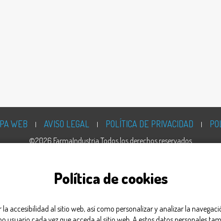
PA WEB
AVISO LEGAL
POLÍTICA DE PRIVACIDAD
PO
©2026 FarmaIndustria Todos los derechos reservados
Política de cookies
ar la accesibilidad al sitio web, así como personalizar y analizar la navega
omo usuario cada vez que acceda al sitio web. A estos datos personales tam