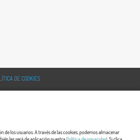
LÍTICA DE COOKIES
ción de los usuarios. A través de las cookies, podemos almacenar
bién les será de aplicación nuestra
Política de privacidad
. Si clica