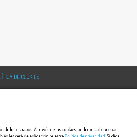
LÍTICA DE COOKIES
ción de los usuarios. A través de las cookies, podemos almacenar
bién les será de aplicación nuestra
Política de privacidad
. Si clica