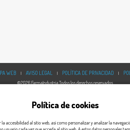
PA WEB
AVISO LEGAL
POLÍTICA DE PRIVACIDAD
PO
©2026 FarmaIndustria Todos los derechos reservados
Política de cookies
ar la accesibilidad al sitio web, así como personalizar y analizar la navega
omo usuario cada vez que acceda al sitio web. A estos datos personales tam