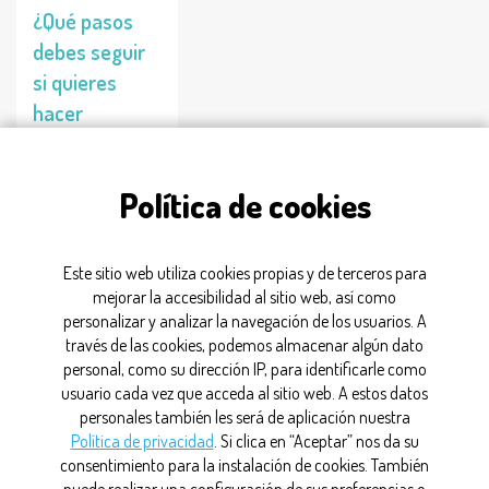
¿Qué pasos
debes seguir
si quieres
hacer
prácticas en la
industria
Política de cookies
farmacéutica?
21/05/2025
Este sitio web utiliza cookies propias y de terceros para
mejorar la accesibilidad al sitio web, así como
personalizar y analizar la navegación de los usuarios. A
pasos
través de las cookies, podemos almacenar algún dato
personal, como su dirección IP, para identificarle como
usuario cada vez que acceda al sitio web. A estos datos
personales también les será de aplicación nuestra
CONTACTO
Política de privacidad
. Si clica en “Aceptar” nos da su
consentimiento para la instalación de cookies. También
MAPA WEB