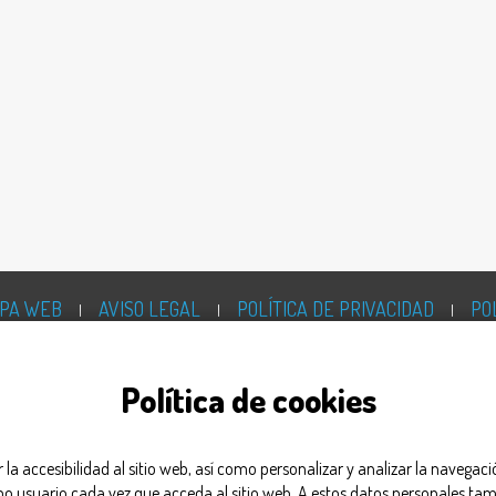
PA WEB
AVISO LEGAL
POLÍTICA DE PRIVACIDAD
PO
©2026 FarmaIndustria Todos los derechos reservados
Política de cookies
ar la accesibilidad al sitio web, así como personalizar y analizar la navega
omo usuario cada vez que acceda al sitio web. A estos datos personales tam