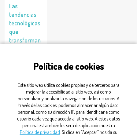
Las
tendencias
tecnológicas
que
transforman
el futuro de
la industria
Política de cookies
farmacéutica
27/04/2026
Este sitio web utiliza cookies propias y de terceros para
mejorar la accesibilidad al sitio web, así como
personalizar y analizar la navegación de los usuarios. A
tecnología
través de las cookies, podemos almacenar algún dato
personal, como su dirección IP, para identificarle como
usuario cada vez que acceda al sitio web. A estos datos
personales también les será de aplicación nuestra
CONTACTO
Política de privacidad
. Si clica en “Aceptar” nos da su