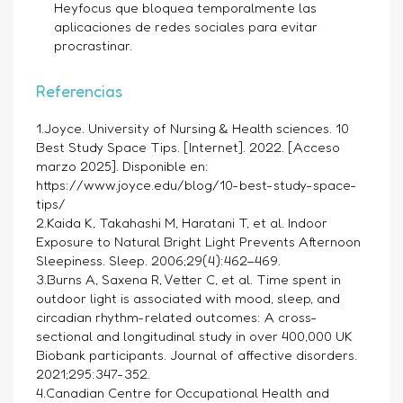
Heyfocus que bloquea temporalmente las
aplicaciones de redes sociales para evitar
procrastinar.
Referencias
1.Joyce. University of Nursing & Health sciences. 10
Best Study Space Tips. [Internet]. 2022. [Acceso
marzo 2025]. Disponible en:
https://www.joyce.edu/blog/10-best-study-space-
tips/
2.Kaida K, Takahashi M, Haratani T, et al. Indoor
Exposure to Natural Bright Light Prevents Afternoon
Sleepiness. Sleep. 2006;29(4):462–469.
3.Burns A, Saxena R, Vetter C, et al. Time spent in
outdoor light is associated with mood, sleep, and
circadian rhythm-related outcomes: A cross-
sectional and longitudinal study in over 400,000 UK
Biobank participants. Journal of affective disorders.
2021;295:347-352.
4.Canadian Centre for Occupational Health and