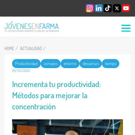
HOME
ACTUALIDAD
Productividad
consejos
entorno
descansos
tiempo
26/03/2026
Incrementa tu productividad:
Métodos para mejorar la
concentración