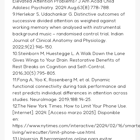
Elevated Attention Problems? J Am Acad Child
Adolesc Psychiatry. 2024 Aug;63(8):778-788.
9.Herlekar S, Udachankar G. Distinctive outcomes of
successive divided attention as weighed against
working memory when analysed with instrumental
background music – randomised control trial. Indian
Journal of Clinical Anatomy and Physiology.
2022;9(2):146-150.
10.Steinborn M, Huestegge L. A Walk Down the Lane
Gives Wings to Your Brain. Restorative Benefits of
Rest Breaks on Cognition and Self-Control.
2016;30(5):795-805.
11.Fong A, Yoo K, Rosenberg M, et al. Dynamic
functional connectivity during task performance and
rest predicts individual differences in attention across
studies. NeuroImage. 2019;188:14-25.
12.The New York Times. How to Limit Your Phone Use.
[Internet]. 2024. [Acceso marzo 2025]. Disponible
en:
https://www.nytimes.com/interactive/2024/02/16/smarte
living/wirecutter/limit-phone-use.html
13.Universia. 8 herramientas online para evitar