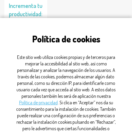
Incrementa tu
productividad:
Métodos para
mejorar la
Política de cookies
concentración
26/03/2026
Este sitio web utiliza cookies propias y de terceros para
mejorar la accesibilidad al sitio web, así como
personalizar y analizar la navegación de los usuarios. A
entorno
través de las cookies, podemos almacenar algún dato
personal, como su dirección IP, para identificarle como
usuario cada vez que acceda al sitio web. A estos datos
personales también les será de aplicación nuestra
CONTACTO
Política de privacidad
. Si clica en “Aceptar” nos da su
consentimiento para la instalación de cookies. También
MAPA WEB
puede realizar una configuración de sus preferencias o
rechazar la instalación cookies pulsando en “Rechazar”,
AVISO LEGAL
pero le advertimos que ciertas funcionalidades o