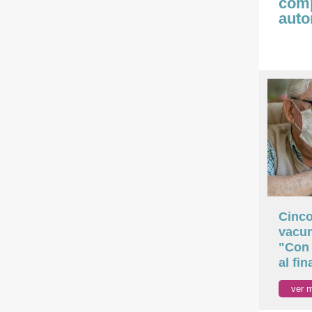
comp
auto
Cinco
vacun
"Con 
al fin
ver 