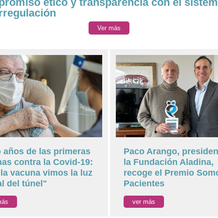
romiso ético y transparencia con el sistem
rregulación
Ver más
 años de las primeras
Paco Arango, presiden
as contra la Covid-19:
la Fundación Aladina,
la vacuna vimos la luz
recoge el Premio Som
al del túnel"
Pacientes
más
ver más