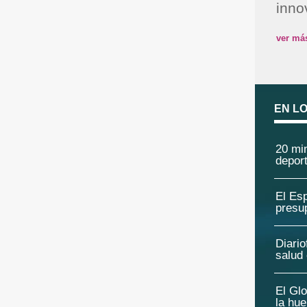
inno
ver má
EN L
20 min
deport
El Esp
presu
Diario
salud
El Glo
la hu