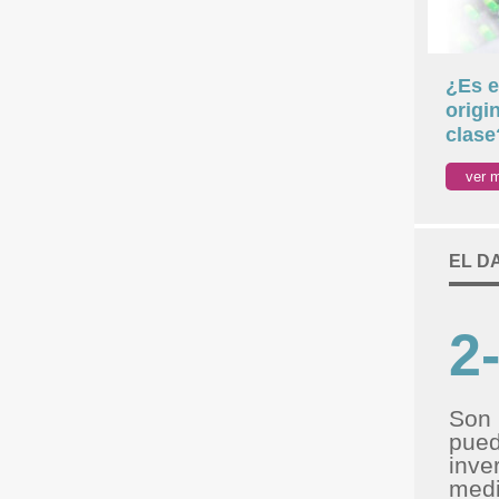
¿Es 
origi
clase
ver 
EL D
2
Son 
pued
inve
med