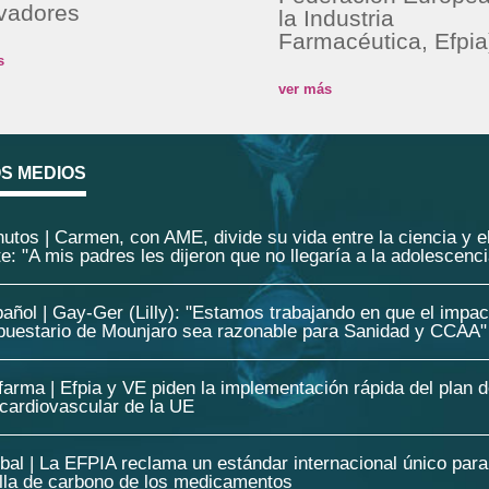
vadores
la Industria
Farmacéutica, Efpia
s
ver más
OS MEDIOS
utos | Carmen, con AME, divide su vida entre la ciencia y e
e: "A mis padres les dijeron que no llegaría a la adolescenci
añol | Gay-Ger (Lilly): "Estamos trabajando en que el impac
puestario de Mounjaro sea razonable para Sanidad y CCAA"
farma | Efpia y VE piden la implementación rápida del plan 
 cardiovascular de la UE
bal | La EFPIA reclama un estándar internacional único par
ella de carbono de los medicamentos