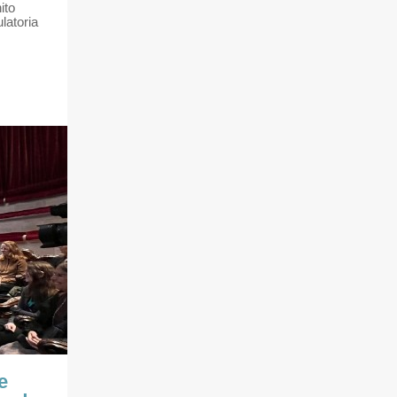
ito
latoria
e