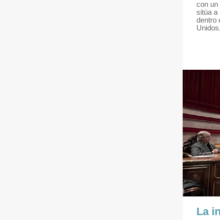
con un 
sitúa a
dentro 
Unidos,
La i