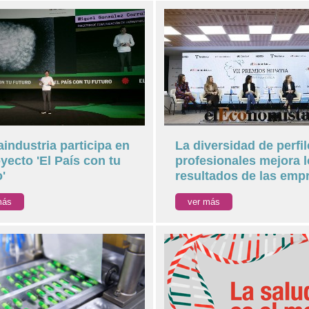
industria participa en
La diversidad de perfi
oyecto 'El País con tu
profesionales mejora 
'
resultados de las emp
más
ver más