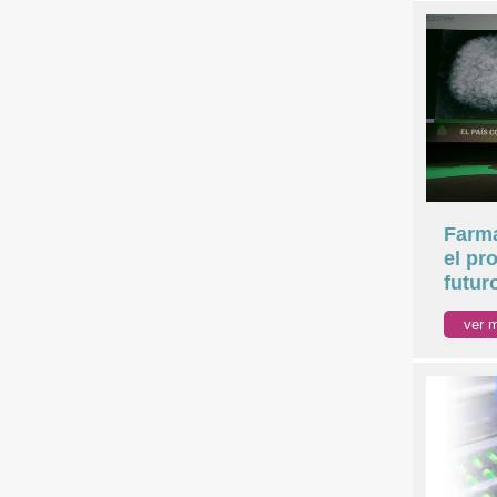
Farma
el pr
futuro
ver 