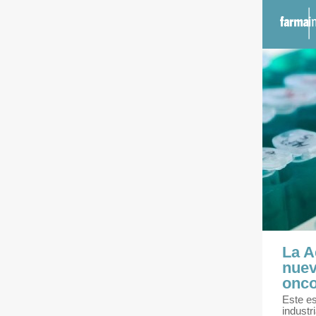
La A
nuev
onco
Este es
industr