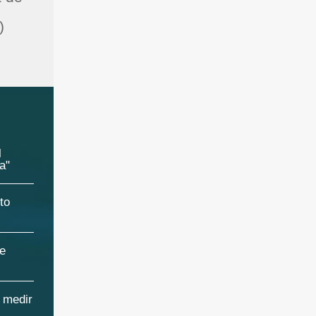
)
l
a"
to
de
a medir