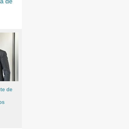
a de
te de
os