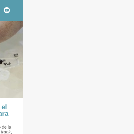
 el
ara
 de la
 track
,