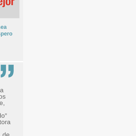
sea
spero
na
os
e,
do”
tora
 de