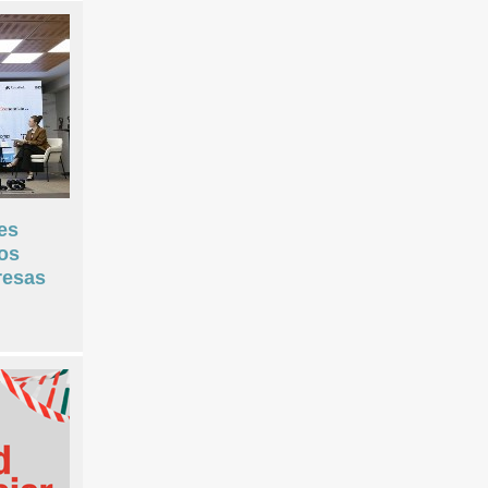
les
los
resas