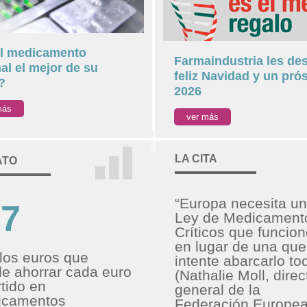
el medicamento
Farmaindustria les de
nal el mejor de su
feliz Navidad y un pró
?
2026
más
ver más
LA CITA
ATO
“Europa necesita u
-7
Ley de Medicament
Críticos que funcion
en lugar de una que
los euros que
intente abarcarlo to
e ahorrar cada euro
(Nathalie Moll, direc
rtido en
general de la
icamentos
Federación Europea