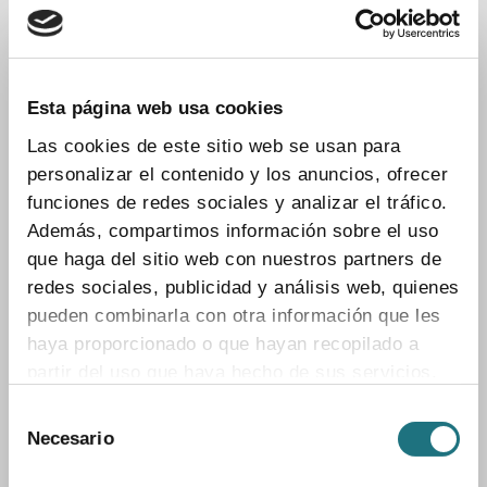
Esta página web usa cookies
Las cookies de este sitio web se usan para
personalizar el contenido y los anuncios, ofrecer
funciones de redes sociales y analizar el tráfico.
NEWSLETTER
Además, compartimos información sobre el uso
que haga del sitio web con nuestros partners de
redes sociales, publicidad y análisis web, quienes
Suscríbete a nuestro
pueden combinarla con otra información que les
boletín informativo
haya proporcionado o que hayan recopilado a
partir del uso que haya hecho de sus servicios.
Suscríbete
Selección
Para más información puede acceder a nuestra
Necesario
de
política de cookies
.
consentimiento