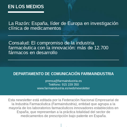
EN LOS MEDIOS
La Razón: España, líder de Europa en investigación
clínica de medicamentos
Consalud: El compromiso de la industria
farmacéutica con la innovación: más de 12.700
fármacos en desarrollo
DEPARTAMENTO DE COMUNICACIÓN FARMAINDUSTRIA
prensa@farmaindustria.es
Teléfono: 915 159 350
www.farmaindustria.es/web/newsletter
Esta newsletter está editada por la Federación Nacional Empresarial de
la Industria Farmacéutica (Farmaindustria), entidad que agrupa a la
mayoría de los laboratorios farmacéuticos innovadores establecidos en
España, que representan a la práctica totalidad del sector de
medicamentos de prescripción bajo patente en España.