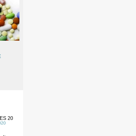
E
ES 20
020