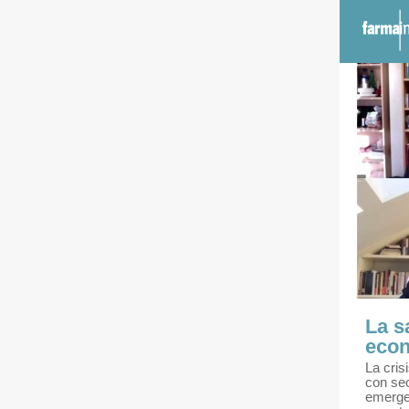
La s
eco
La cris
con se
emergen