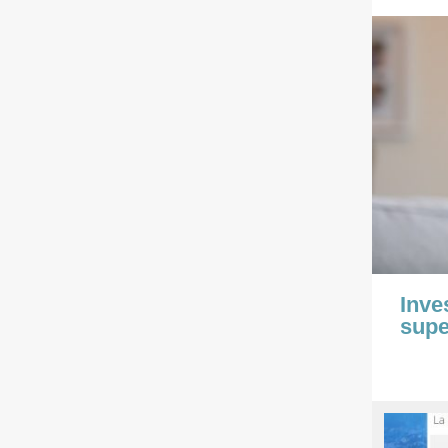
Inve
supe