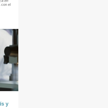
ica en
 con el
ís y