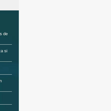
is de
ca si
n