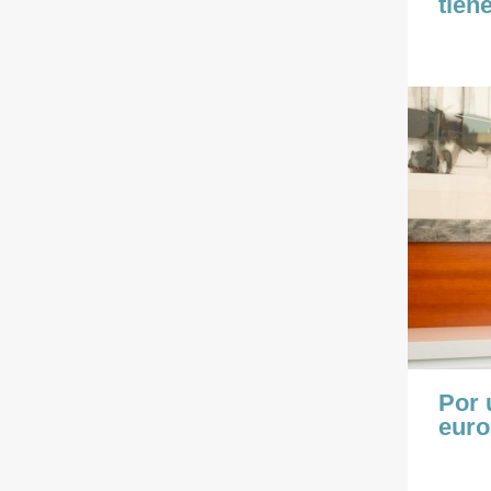
tien
Por 
euro