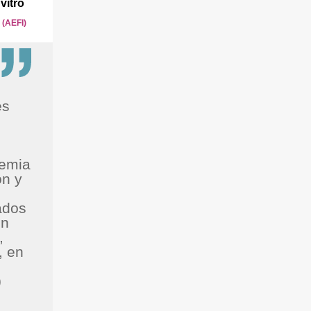
vitro
(AEFI)
es
demia
ón y
ados
un
,
, en
)