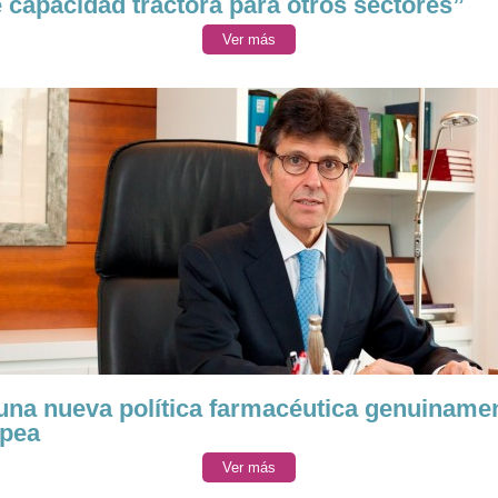
e capacidad tractora para otros sectores”
Ver más
una nueva política farmacéutica genuiname
pea
Ver más