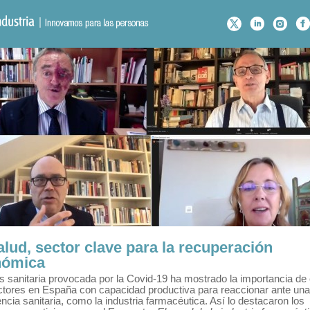
alud, sector clave para la recuperación
nómica
is sanitaria provocada por la Covid-19 ha mostrado la importancia de
ctores en España con capacidad productiva para reaccionar ante una
cia sanitaria, como la industria farmacéutica. Así lo destacaron los