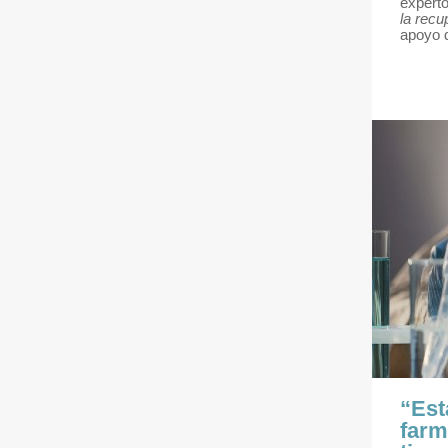
experto
la rec
apoyo 
“Est
farm