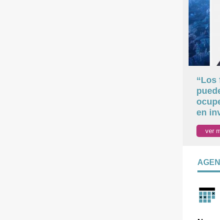
“Los 
puede
ocupe
en in
ver 
AGE