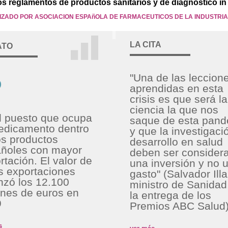
s reglamentos de productos sanitarios y de diagnóstico in 
ZADO POR ASOCIACION ESPAñOLA DE FARMACEUTICOS DE LA INDUSTRIA 
LA CITA
ATO
"Una de las leccion
º
aprendidas en esta
crisis es que será la
ciencia la que nos
l puesto que ocupa
saque de esta pan
edicamento dentro
y que la investigaci
os productos
desarrollo en salud
ñoles con mayor
deben ser consider
rtación. El valor de
una inversión y no 
s exportaciones
gasto" (Salvador Illa
nzó los 12.100
ministro de Sanidad
ones de euros en
la entrega de los
9
Premios ABC Salud
s