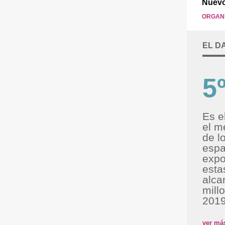
Nuevo
ORGANI
EL D
5
Es e
el m
de l
espa
expo
esta
alca
mill
201
ver má