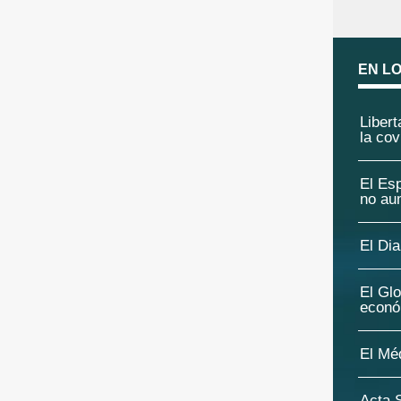
EN L
Libert
la cov
El Esp
no au
El Di
El Glo
econó
El Méd
Acta S