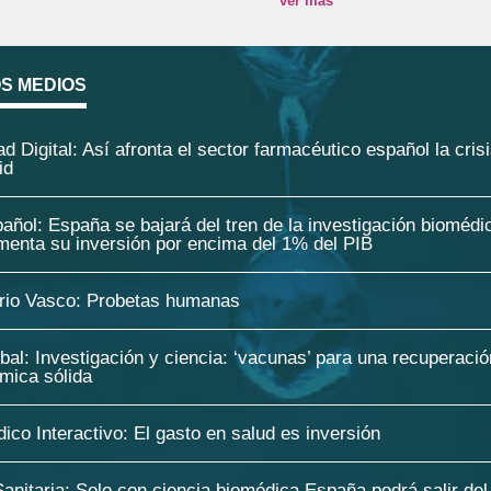
ver más
OS MEDIOS
ad Digital: Así afronta el sector farmacéutico español la cris
id
añol: España se bajará del tren de la investigación biomédi
menta su inversión por encima del 1% del PIB
ario Vasco: Probetas humanas
bal: Investigación y ciencia: ‘vacunas’ para una recuperació
mica sólida
ico Interactivo: El gasto en salud es inversión
anitaria: Solo con ciencia biomédica España podrá salir del