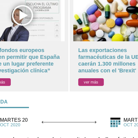
fondos europeos
Las exportaciones
n permitir que España
farmacéuticas de la U
 un lugar preferente
caerán 1.300 millones
vestigación clínica”
anuales con el 'Brexit'
más
ver más
NDA
MARTES 20
MART
OCT 2020
OCT 2