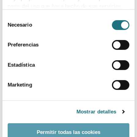
innovación biomédica»
partir del uso que haya hecho de sus servicios.
Selección
Para más información puede acceder a nuestra
Necesario
de
política de cookies
.
consentimiento
Preferencias
Estadística
Marketing
Abril 2026
Ver newsletter
Mostrar detalles
Permitir todas las cookies