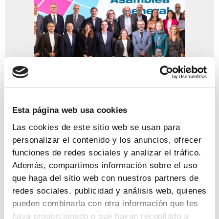
Abril 2026
Esta página web usa cookies
Ver newsletter
Las cookies de este sitio web se usan para
personalizar el contenido y los anuncios, ofrecer
funciones de redes sociales y analizar el tráfico.
Además, compartimos información sobre el uso
que haga del sitio web con nuestros partners de
redes sociales, publicidad y análisis web, quienes
Fina Lladós: «El Espacio
pueden combinarla con otra información que les
Europeo de Datos Sanitarios es
haya proporcionado o que hayan recopilado a
una oportunidad para acelerar la