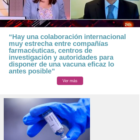
“Hay una colaboración internacional
muy estrecha entre compañías
farmacéuticas, centros de
investigación y autoridades para
disponer de una vacuna eficaz lo
antes posible”
Ver más