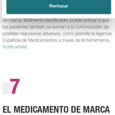
Con los medicamentos genéricos es más difícil que el
Rechazar
prescriptor tenga
constancia del envase finalmente
dispensado en la farmacia
. Además, el medicamento
de marca, fácilmente identificable, puede animar a que
los pacientes también se sumen a la comunicación de
posibles reacciones adversas, como permite la Agencia
Española de Medicamentos a través de la herramienta
NotificaRAM
.
7
EL MEDICAMENTO DE MARCA