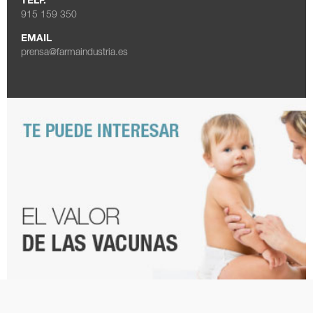
TELF.
915 159 350
EMAIL
prensa@farmaindustria.es