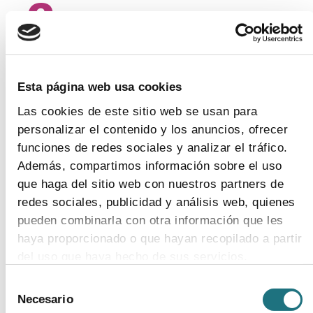
6
EL MEDICAMENTO DE MARCA
Esta página web usa cookies
Las cookies de este sitio web se usan para
FAVORECE LA
personalizar el contenido y los anuncios, ofrecer
funciones de redes sociales y analizar el tráfico.
FARMACOVIGILANCIA
Además, compartimos información sobre el uso
que haga del sitio web con nuestros partners de
redes sociales, publicidad y análisis web, quienes
pueden combinarla con otra información que les
haya proporcionado o que hayan recopilado a partir
del uso que haya hecho de sus servicios.
Selección
Para más información puede acceder a nuestra
Necesario
de
política de cookies
.