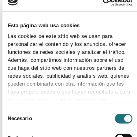
Esta página web usa cookies
5
Las cookies de este sitio web se usan para
personalizar el contenido y los anuncios, ofrecer
funciones de redes sociales y analizar el tráfico.
Además, compartimos información sobre el uso
¿POR QUÉ EUROPA HA
que haga del sitio web con nuestros partners de
redes sociales, publicidad y análisis web, quienes
DEJADO DE FABRICAR
pueden combinarla con otra información que les
haya proporcionado o que hayan recopilado a partir
del uso que haya hecho de sus servicios.
MUCHOS DE ESTOS
Selección
Para más información puede acceder a nuestra
MEDICAMENTOS
Necesario
de
política de cookies
.
consentimiento
ESENCIALES?