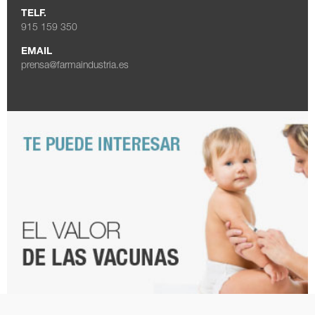
TELF.
915 159 350
EMAIL
prensa@farmaindustria.es