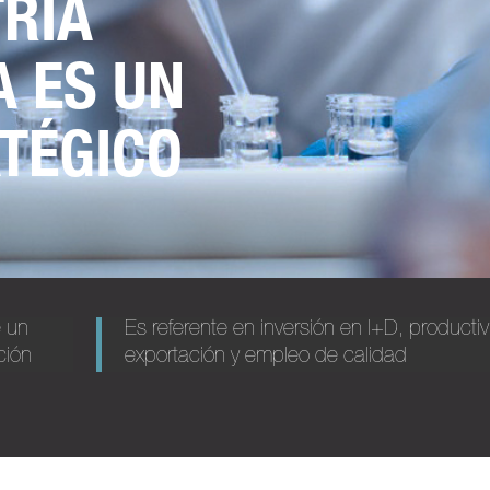
TRIA
 ES UN
TÉGICO
e un
Es referente en inversión en I+D, producti
ción
exportación y empleo de calidad