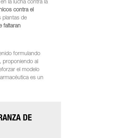
en la lucha contra la
nicos contra el
s plantas de
e faltaran
venido formulando
s, proponiendo al
eforzar el modelo
 farmacéutica es un
RANZA DE