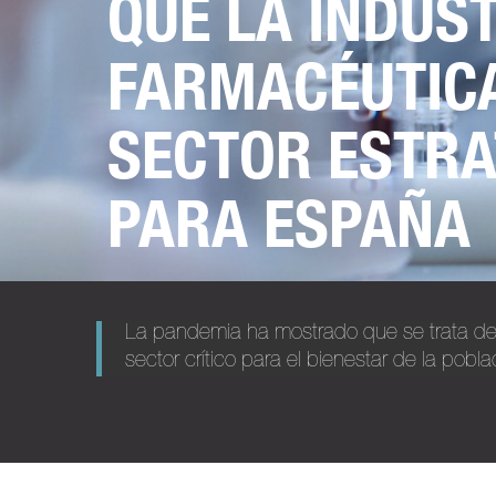
QUÉ LA INDUS
FARMACÉUTICA
SECTOR ESTRA
PARA ESPAÑA
La pandemia ha mostrado que se trata d
sector crítico para el bienestar de la pobla