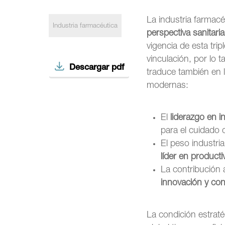
La industria farmac
Industria farmacéutica
perspectiva sanitari
vigencia de esta trip
vinculación, por lo 
Descargar pdf
traduce también en l
modernas:
El
liderazgo en i
para el cuidado d
El peso industri
líder en producti
La contribución 
innovación y co
La condición estraté