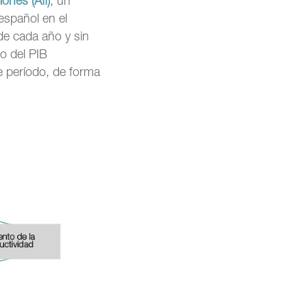
ones (Afi)
, un
español en el
e cada año y sin
to del PIB
e período, de forma