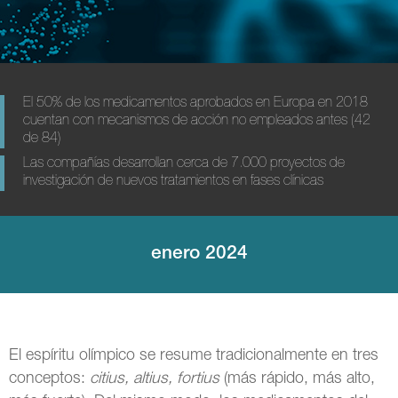
El 50% de los medicamentos aprobados en Europa en 2018
cuentan con mecanismos de acción no empleados antes (42
de 84)
Las compañías desarrollan cerca de 7.000 proyectos de
investigación de nuevos tratamientos en fases clínicas
enero 2024
El espíritu olímpico se resume tradicionalmente en tres
conceptos:
citius, altius, fortius
(más rápido, más alto,