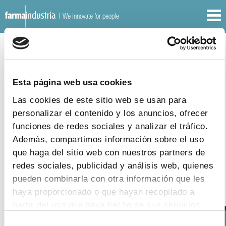
| We innovate for people
ANNUAL REPORTS
OTHER
DOCUMENTS
REPORTS
Esta página web usa cookies
7
|
9
|
2016
Las cookies de este sitio web se usan para
EFPIA – The Pharmaceutical Industry in
personalizar el contenido y los anuncios, ofrecer
Figures 2016
funciones de redes sociales y analizar el tráfico.
Además, compartimos información sobre el uso
download document
que haga del sitio web con nuestros partners de
redes sociales, publicidad y análisis web, quienes
pueden combinarla con otra información que les
haya proporcionado o que hayan recopilado a
partir del uso que haya hecho de sus servicios.
Selección