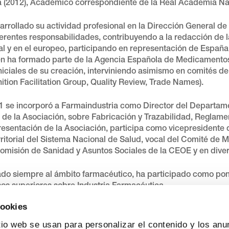
a (2012), Académico correspondiente de la Real Academia Na
arrollado su actividad profesional en la Dirección General de
ferentes responsabilidades, contribuyendo a la redacción de
al y en el europeo, participando en representación de España 
n ha formado parte de la Agencia Española de Medicamentos 
iniciales de su creación, interviniendo asimismo en comités 
tion Facilitation Group, Quality Review, Trade Names).
1 se incorporó a Farmaindustria como Director del Departam
o de la Asociación, sobre Fabricación y Trazabilidad, Regla
resentación de la Asociación, participa como vicepresidente 
erritorial del Sistema Nacional de Salud, vocal del Comité 
Comisión de Sanidad y Asuntos Sociales de la CEOE y en diver
ado siempre al ámbito farmacéutico, ha participado como po
sos superiores sobre Industria Farmacéutica.
cookies
tio web se usan para personalizar el contenido y los anu