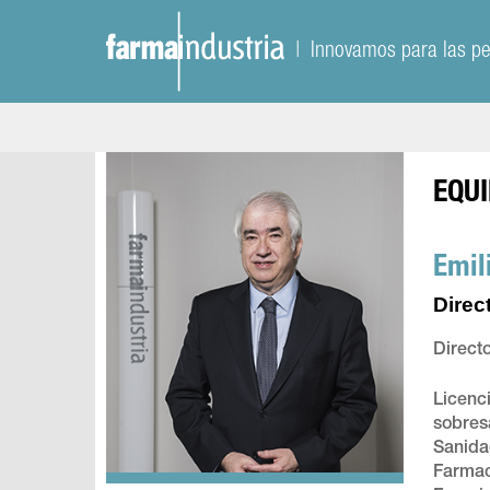
| Innovamos para las p
EQUI
Emil
Direc
Direct
Licenc
sobres
Sanida
Farmac