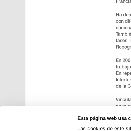
Franci
Ha des
con di
nacion
Tambié
fases 
Recogni
En 200
trabaj
En rep
Intert
de la 
Vincul
en cur
Esta página web usa 
Las cookies de este si