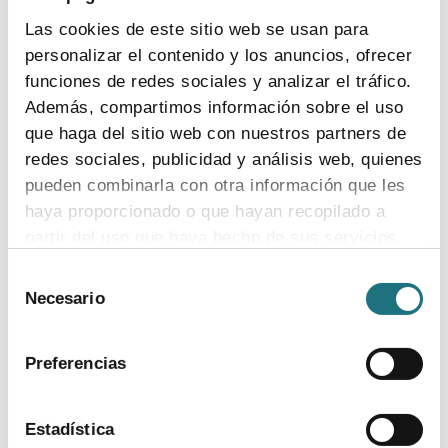
Las cookies de este sitio web se usan para
personalizar el contenido y los anuncios, ofrecer
funciones de redes sociales y analizar el tráfico.
Javier Urzay
Ana Bosch
Además, compartimos información sobre el uso
Subdirector General
Directora del Departamento
Jurídico
ver curriculum
que haga del sitio web con nuestros partners de
ver curriculum
redes sociales, publicidad y análisis web, quienes
pueden combinarla con otra información que les
haya proporcionado o que hayan recopilado a
partir del uso que haya hecho de sus servicios.
Selección
Para más información puede acceder a nuestra
Necesario
de
política de cookies
.
consentimiento
Preferencias
Estadística
Pedro Luis Sánchez
Emili Esteve