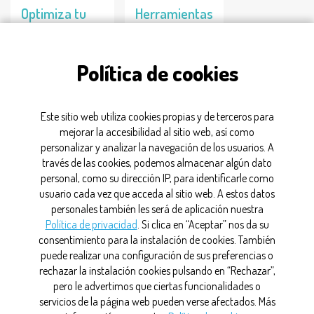
Optimiza tu
Herramientas
CV para los
de IA para
distintos roles
jóvenes
Política de cookies
farmacéuticos
científicos
22/07/2026
20/09/2025
Este sitio web utiliza cookies propias y de terceros para
mejorar la accesibilidad al sitio web, así como
personalizar y analizar la navegación de los usuarios. A
Herramientas
través de las cookies, podemos almacenar algún dato
personal, como su dirección IP, para identificarle como
usuario cada vez que acceda al sitio web. A estos datos
personales también les será de aplicación nuestra
CONTACTO
Política de privacidad
. Si clica en “Aceptar” nos da su
consentimiento para la instalación de cookies. También
MAPA WEB
puede realizar una configuración de sus preferencias o
rechazar la instalación cookies pulsando en “Rechazar”,
AVISO LEGAL
pero le advertimos que ciertas funcionalidades o
servicios de la página web pueden verse afectados. Más
POLÍTICA DE PRIVACIDAD