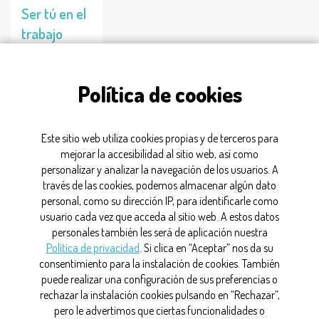
Ser tú en el
trabajo
debería
ser... lo
Política de cookies
normal
29/06/2026
Este sitio web utiliza cookies propias y de terceros para
mejorar la accesibilidad al sitio web, así como
personalizar y analizar la navegación de los usuarios. A
iguadad
través de las cookies, podemos almacenar algún dato
personal, como su dirección IP, para identificarle como
usuario cada vez que acceda al sitio web. A estos datos
personales también les será de aplicación nuestra
CONTACTO
Política de privacidad
. Si clica en “Aceptar” nos da su
consentimiento para la instalación de cookies. También
MAPA WEB
puede realizar una configuración de sus preferencias o
rechazar la instalación cookies pulsando en “Rechazar”,
AVISO LEGAL
pero le advertimos que ciertas funcionalidades o