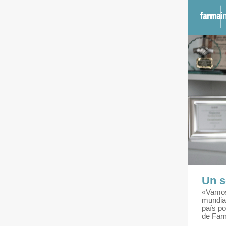
Un s
«Vamos 
mundial
país po
de Farm