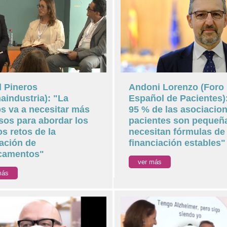
l Pineros
Andoni Lorenzo (Foro
aindustria): "La
Español de Pacientes):
 va a necesitar más
95 % de las asociacio
sos para abordar los
pacientes son pequeñ
s retos de la
necesitan fórmulas de
ación de
financiación estables"
camentos"
ver más
más