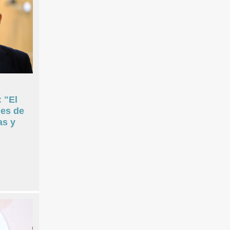
 "El
nes de
as y