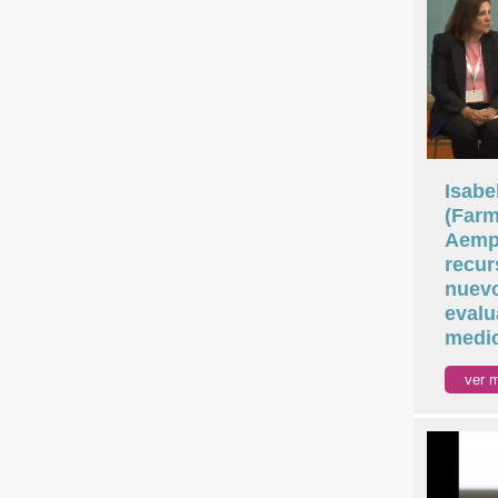
Isabe
(Farm
Aemps
recur
nuevo
evalu
medi
ver 