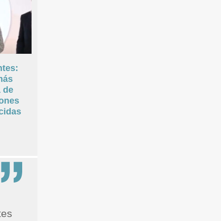
tes:
más
a de
iones
cidas
tes