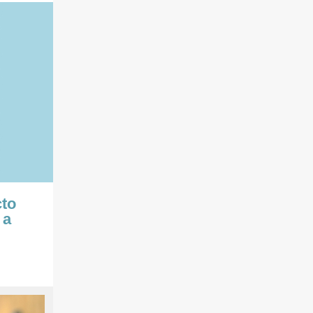
cto
 a