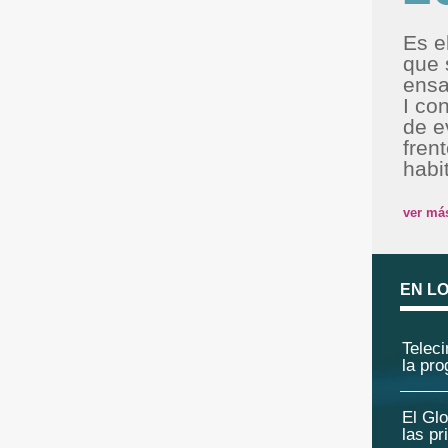
Es e
que 
ensa
I co
de e
fren
habi
ver má
EN L
Telec
la pro
El Gl
las pr