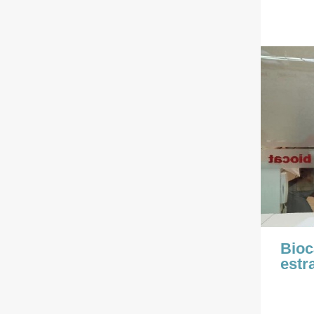
Bioc
estr