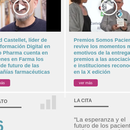
d Castellet, líder de
Premios Somos Pacien
formación Digital en
revive los momentos 
o Pharma cuenta en
emotivos de la entreg
nes en Farma los
premios a las asociac
 de futuro de las
e instituciones recono
ñías farmacéuticas
en la X edición
más
ver más
LA CITA
ATO
"La esperanza y el
6
futuro de los pacien