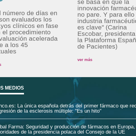
se basa en que la
innovación farmacé
l número de días en
no pare. Y para ello 
son evaluados los
industria farmacéuti
yos clínicos en fase
es clave" (Carina
n el procedimiento
Escobar, presidenta
valuación acelerada
la Plataforma Españ
te a los 45
de Pacientes)
tuales
ver más
s
OS MEDIOS
inco.es: La única española detrás del primer fármaco que re
gresión de la esclerosis múltiple: "Es un hito"
obal Farma: Seguridad y producción de fármacos en Europa,
ioridades de la presidencia polaca del Consejo de la UE