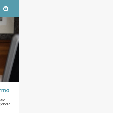
ermo
stro
general