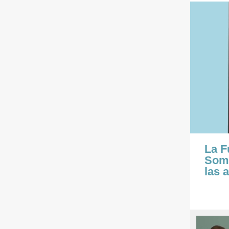
La F
Somo
las 