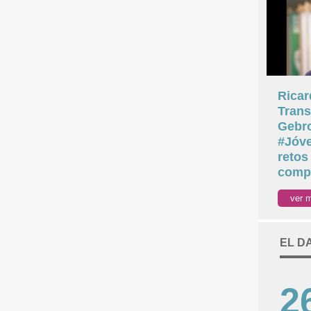
Ricar
Trans
Gebr
#Jóve
retos
compa
ver 
EL D
2