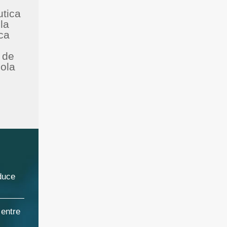
utica
la
ca
 de
ola
duce
 entre