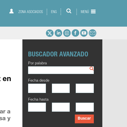
ZONA ASOCIADOS
ENG
MENÚ
BUSCADOR AVANZADO
Por palabra
 en
Fecha desde
Fecha hasta
ar a
sa y
Buscar