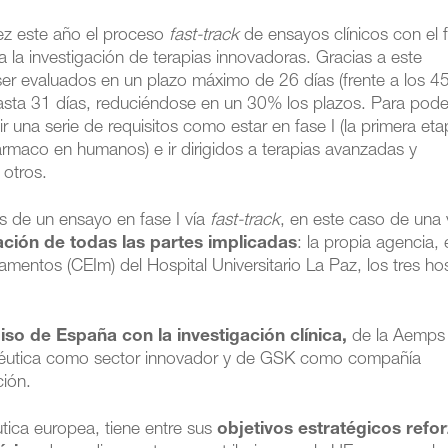
ez este año el proceso
fast-track
de ensayos clínicos con el f
 la investigación de terapias innovadoras. Gracias a este
ser evaluados en un plazo máximo de 26 días (frente a los 45
hasta 31 días, reduciéndose en un 30% los plazos. Para pode
r una serie de requisitos como estar en fase I (la primera et
fármaco en humanos) e ir dirigidos a terapias avanzadas y
 otros.
s de un ensayo en fase I vía
fast-track
, en este caso de una
ción de todas las partes implicadas
: la propia agencia, 
mentos (CEIm) del Hospital Universitario La Paz, los tres hos
o de España con la investigación clínica,
de la Aemps
macéutica como sector innovador y de GSK como compañía
ción.
utica europea, tiene entre sus
objetivos estratégicos refor