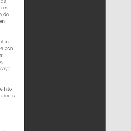
 de
o es
e de
len
ntes
ea con
or
os
nsayo
e hito
gadores