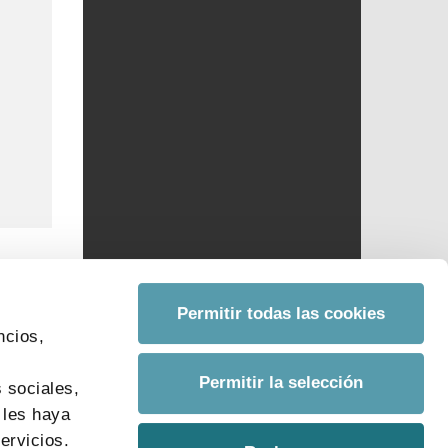
Permitir todas las cookies
ncios,
s
Permitir la selección
 sociales,
 les haya
ervicios.