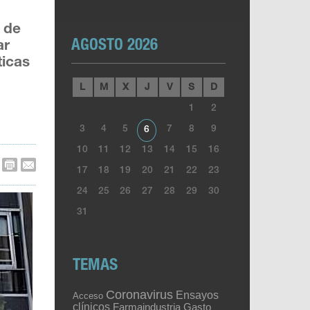
 de
AGOSTO 2026
ar
ticas
L
M
X
J
V
S
D
1
2
3
4
5
7
8
9
6
10
11
12
13
14
15
16
17
18
19
20
21
22
23
24
25
26
27
28
29
30
31
TEMAS
Coronavirus
Ensayos
Acceso
clínicos
Gasto
Farmaindustria