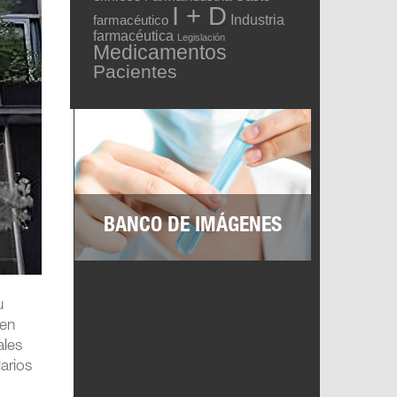
I + D
Industria
farmacéutico
farmacéutica
Legislación
Medicamentos
Pacientes
BANCO DE IMÁGENES
u
 en
ales
arios