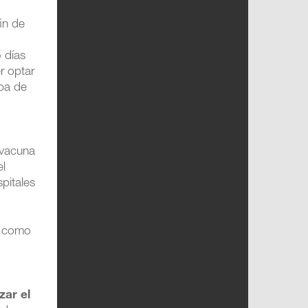
in de
 días
r optar
apa de
 vacuna
el
pitales
 como
zar el