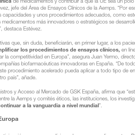
ínica
de medicamentos y contribuir a que la UE sea un polo
tévez, jefe del Área de Ensayos Clínicos de la Aemps. “Por es
as capacidades y unos procedimientos adecuados, como est
os medicamentos más innovadores o estratégicos se desarrol
”, destaca Estévez.
vas que, sin duda, beneficiarán, en primer lugar, a los pacie
mplificar los procedimientos de ensayos clínicos,
en lín
r la competitividad en Europa”, asegura Juan Yermo, direct
compañías biofarmacéuticas innovadoras en España. “De tod
ste procedimiento acelerado pueda aplicar a todo tipo de e
tro país”, añade.
gistros y Acceso al Mercado de GSK España, afirma que “est
tre la Aemps y comités éticos, las instituciones, los investi
continuar a la vanguardia a nivel mundial
”.
 Europa