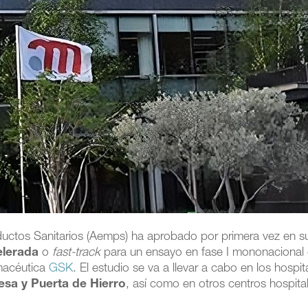
ctos Sanitarios (Aemps) ha aprobado por primera vez en s
elerada
o
fast-track
para un ensayo en fase I mononacional
macéutica
GSK
. El estudio se va a llevar a cabo en los hospit
esa y Puerta de Hierro
, así como en otros centros hospital