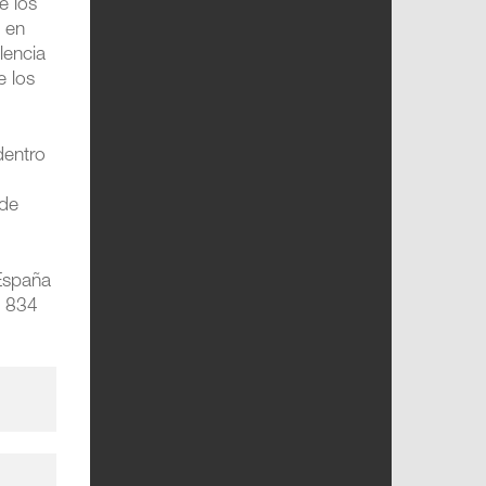
e los
n en
lencia
e los
entro
 de
 España
y 834