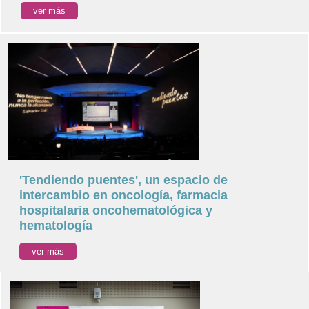
ver más
'Tendiendo puentes', un espacio de
intercambio en oncología, farmacia
hospitalaria oncohematológica y
hematología
ver más