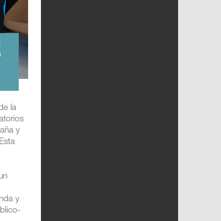
l
a
,
de la
atorios
paña y
Esta
 un
enda y
blico-