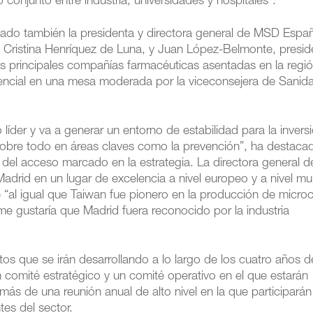
conjunto entre industria, universidades y hospitales”.
cipado también la presidenta y directora general de MSD Espa
 Cristina Henríquez de Luna, y Juan López-Belmonte, presid
s principales compañías farmacéuticas asentadas en la regi
tencial en una mesa moderada por la viceconsejera de Sanid
 líder y va a generar un entorno de estabilidad para la inversi
sobre todo en áreas claves como la prevención”, ha destacad
 del acceso marcado en la estrategia. La directora general
adrid en un lugar de excelencia a nivel europeo y a nivel mun
 “al igual que Taiwan fue pionero en la producción de microc
, me gustaría que Madrid fuera reconocido por la industria
os que se irán desarrollando a lo largo de los cuatro años d
comité estratégico y un comité operativo en el que estarán
más de una reunión anual de alto nivel en la que participarán
es del sector.