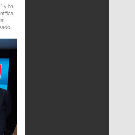
” y ha
ntífica
al
esado.