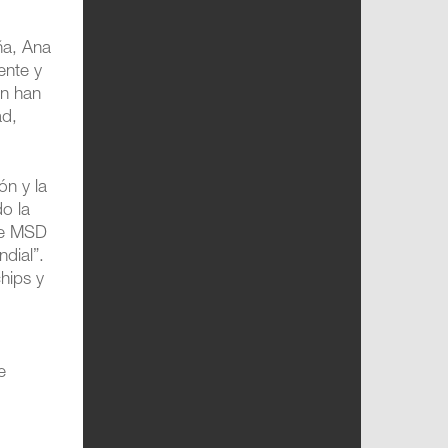
ña, Ana
ente y
ón han
ad,
ón y la
o la
 de MSD
dial”.
hips y
e