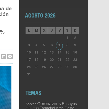
ema de
ción
AGOSTO 2026
L
M
X
J
V
S
D
2%
1
2
3
4
5
6
8
9
7
10
11
12
13
14
15
16
17
18
19
20
21
22
23
24
25
26
27
28
29
30
31
TEMAS
Coronavirus
Ensayos
Acceso
clínicos
Gasto
Farmaindustria