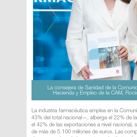
La consejera de Sanidad de la Comunid
Hacienda y Empleo de la CAM, Rocío A
La industria farmacéutica emplea en la Comun
43% del total nacional—, alberga el 22% de 
el 42% de las exportaciones a nivel nacional,
de más de 5.100 millones de euros. Las compa