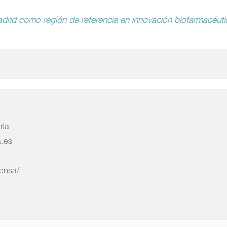
rid como región de referencia en innovación biofarmacéuti
ria
a.es
rensa/