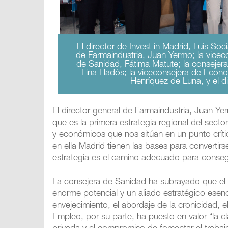
El director de Invest in Madrid, Luis So
de Farmaindustria, Juan Yermo; la vicec
de Sanidad, Fátima Matute; la consejera
Fina Lladós; la viceconsejera de Econ
Henríquez de Luna, y el d
El director general de Farmaindustria, Juan Y
que es la primera estrategia regional del sec
y económicos que nos sitúan en un punto críti
en ella Madrid tienen las bases para converti
estrategia es el camino adecuado para consegu
La consejera de Sanidad ha subrayado que el s
enorme potencial y un aliado estratégico esenci
envejecimiento, el abordaje de la cronicidad, e
Empleo, por su parte, ha puesto en valor “la c