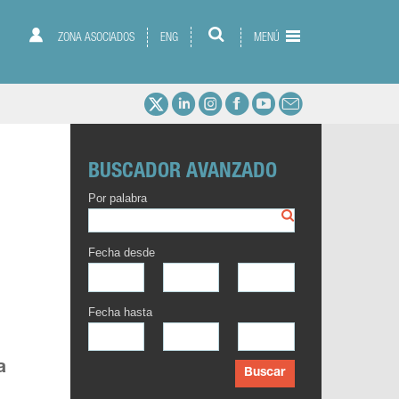
ZONA ASOCIADOS
ENG
MENÚ
BUSCADOR AVANZADO
Por palabra
Fecha desde
Fecha hasta
a
Buscar