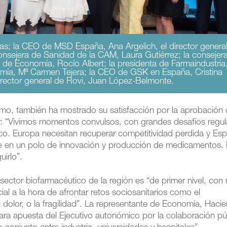
cías; la CEO de MSD España, Ana Argelich, el director genera
onsejera de Sanidad de la CAM, Laura Gutiérrez; la consejer
 de Economía, Rocío Albert; la presidenta de Farmaindustria
omía, Mª Carmen Tejera; la CEO de GSK en España, Cristina
irector general de Rovi, Juan López-Belmonte.
ermo, también ha mostrado su satisfacción por la aprobación 
tor: “Vivimos momentos convulsos, con grandes desafíos regul
co. Europa necesitan recuperar competitividad perdida y Es
rse en un polo de innovación y producción de medicamentos. 
irlo”.
ector biofarmacéutico de la región es “de primer nivel, con
al a la hora de afrontar retos sociosanitarios como el
l dolor, o la fragilidad”. La representante de Economía, Haci
lara apuesta del Ejecutivo autonómico por la colaboración pú