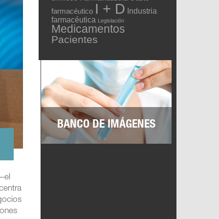
I + D
Industria
farmacéutico
farmacéutica
Legislación
Medicamentos
Pacientes
BANCO DE IMÁGENES
–el
centra
gocios
lones