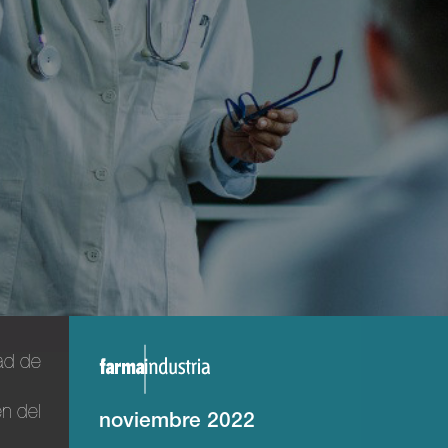
ad de
a
en del
noviembre 2022
s