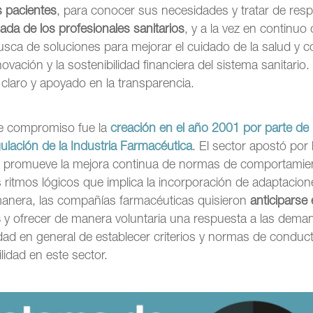
s pacientes
, para conocer sus necesidades y tratar de resp
da de los profesionales sanitarios
, y a la vez en continuo 
sca de soluciones para mejorar el cuidado de la salud y co
novación y la sostenibilidad financiera del sistema sanitario.
claro y apoyado en la transparencia.
te compromiso fue la
creación en el año 2001 por parte de 
ulación de la Industria Farmacéutica
. El sector apostó por 
a promueve la mejora continua de normas de comportami
os ritmos lógicos que implica la incorporación de adaptacio
a manera, las compañías farmacéuticas quisieron
anticiparse
s
y ofrecer de manera voluntaria una respuesta a las dem
edad en general de establecer criterios y normas de conduc
ilidad en este sector.