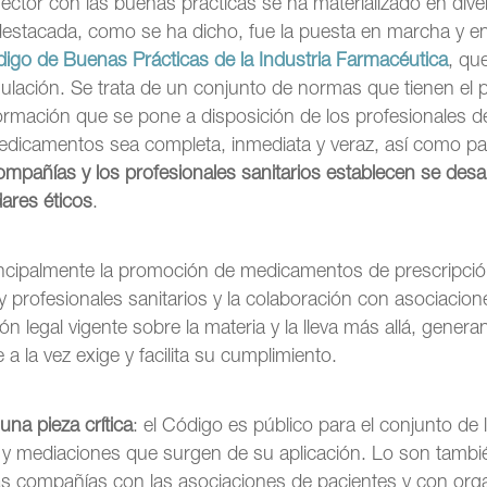
ector con las buenas prácticas se ha materializado en div
estacada, como se ha dicho, fue la puesta en marcha y en
igo de Buenas Prácticas de la Industria Farmacéutica
, qu
ulación. Se trata de un conjunto de normas que tienen el 
formación que se pone a disposición de los profesionales de
edicamentos sea completa, inmediata y veraz, así como p
ompañías y los profesionales sanitarios establecen se desa
ares éticos
.
incipalmente la promoción de medicamentos de prescripción,
 profesionales sanitarios y la colaboración con asociacion
ión legal vigente sobre la materia y la lleva más allá, gene
 la vez exige y facilita su cumplimiento.
una pieza crítica
: el Código es público para el conjunto de 
y mediaciones que surgen de su aplicación. Lo son tambi
as compañías con las asociaciones de pacientes y con org