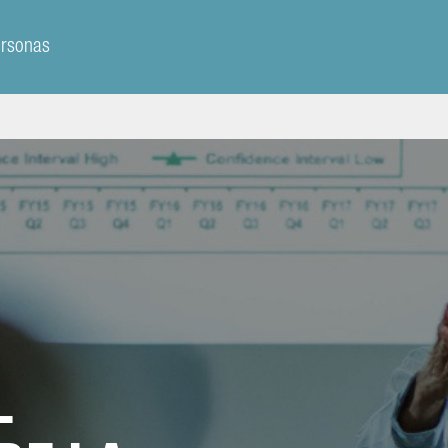
ersonas
L