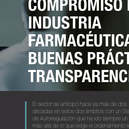
COMPROMISO 
INDUSTRIA
FARMACÉUTIC
BUENAS PRÁCT
TRANSPARENC
El sector se anticipó hace ya más de dos
décadas en estos dos ámbitos con un Si
de Autorregulación que ha ido siempre un
más allá de lo que exige el ordenamiento l