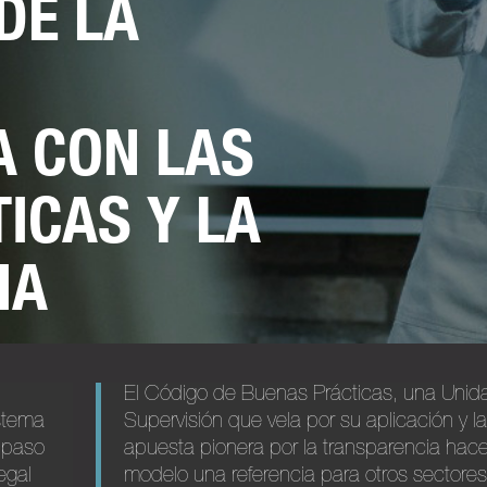
DE LA
A CON LAS
ICAS Y LA
IA
El Código de Buenas Prácticas, una Unid
stema
Supervisión que vela por su aplicación y l
 paso
apuesta pionera por la transparencia hac
egal
modelo una referencia para otros sectore