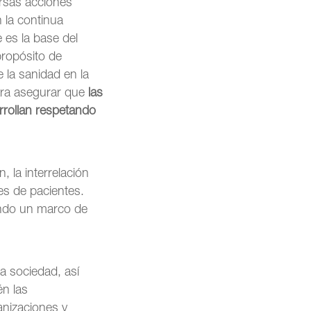
ersas acciones
 la continua
e es la base del
propósito de
 la sanidad en la
ara asegurar que
las
rrollan respetando
 la interrelación
es de pacientes.
rando un marco de
la sociedad, así
én las
anizaciones y