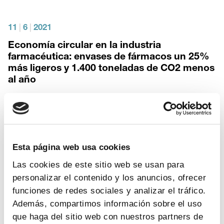
11
|
6
|
2021
Economía circular en la industria
farmacéutica: envases de fármacos un 25%
más ligeros y 1.400 toneladas de CO2 menos
al año
Más de 300 compañías farmacéuticas aplican medidas
de ecodiseño en sus embalajes, lo que ahorra cada año
más de 150 toneladas de materias primas
Esta página web usa cookies
Sigre, la iniciativa para la gestión de residuos de
medicamentos impulsada por compañías farmacéuticas,
Las cookies de este sitio web se usan para
distribuidores y farmacias, cumple 20 años
personalizar el contenido y los anuncios, ofrecer
funciones de redes sociales y analizar el tráfico.
El reciclaje de envases de fármacos en estas dos
Además, compartimos información sobre el uso
décadas ha evitado la tala de 165.000 árboles,
que haga del sitio web con nuestros partners de
equivalentes a diez parques de El Retiro