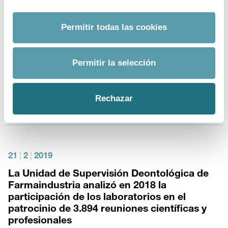
La revisión, que entrará en vigor el 1 de enero de 2021,
responde al compromiso de mejora continua del marco
Permitir todas las cookies
deontológico de actuación de las compañías
farmacéuticas
Permitir la selección
“Nuestra intención es seguir evolucionando para hacer
de nuestro sector una referencia de comportamiento
ético”, explica el director de la Unidad de Supervisión
Rechazar
Deontológica, que vela por el cumplimiento del Código
21
|
2
|
2019
La Unidad de Supervisión Deontológica de
Farmaindustria analizó en 2018 la
participación de los laboratorios en el
patrocinio de 3.894 reuniones científicas y
profesionales