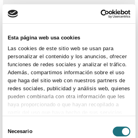
La industria farmacéutica
innovadora pide medidas
urgentes para situar a España y
Europa en cabeza de la
innovación en salud
Esta página web usa cookies
Las cookies de este sitio web se usan para
Septiembre 2025
personalizar el contenido y los anuncios, ofrecer
funciones de redes sociales y analizar el tráfico.
Ver newsletter
Además, compartimos información sobre el uso
que haga del sitio web con nuestros partners de
redes sociales, publicidad y análisis web, quienes
pueden combinarla con otra información que les
haya proporcionado o que hayan recopilado a
Los nuevos aranceles de EEUU a
partir del uso que haya hecho de sus servicios.
los medicamentos amenazan las
Selección
cadenas globales de suministro,
Para más información puede acceder a nuestra
Necesario
de
obstaculizan la I+D y perjudican
política de cookies
.